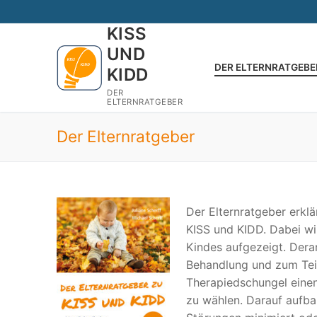
Zum
Inhalt
KISS
springen
UND
DER ELTERNRATGEBE
KIDD
DER
ELTERNRATGEBER
Der Elternratgeber
Der Elternratgeber erkl
KISS und KIDD. Dabei w
Kindes aufgezeigt. Dera
Behandlung und zum Teil
Therapiedschungel eine
zu wählen. Darauf aufba