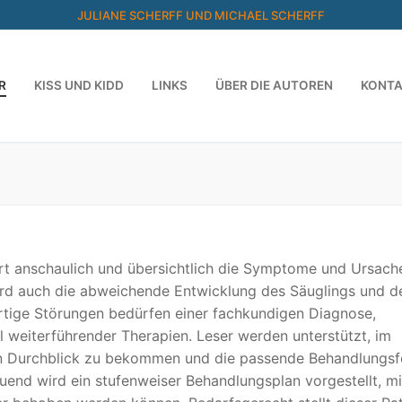
JULIANE SCHERFF UND MICHAEL SCHERFF
R
KISS UND KIDD
LINKS
ÜBER DIE AUTOREN
KONT
ärt anschaulich und übersichtlich die Symptome und Ursach
ird auch die abweichende Entwicklung des Säuglings und d
rtige Störungen bedürfen einer fachkundigen Diagnose,
 weiterführender Therapien. Leser werden unterstützt, im
n Durchblick zu bekommen und die passende Behandlungs
uend wird ein stufenweiser Behandlungsplan vorgestellt, m